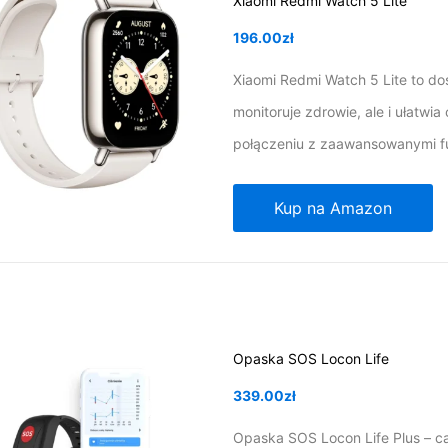
Xiaomi Redmi Watch 5 Lite
196.00
zł
Xiaomi Redmi Watch 5 Lite to dos
monitoruje zdrowie, ale i ułatwia
połączeniu z zaawansowanymi f
Kup na Amazon
Opaska SOS Locon Life
339.00
zł
Opaska SOS Locon Life Plus – c