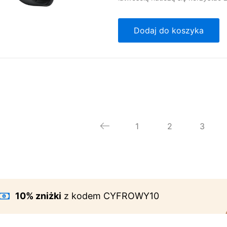
Dodaj do koszyka
1
2
3
10% zniżki
z kodem CYFROWY10