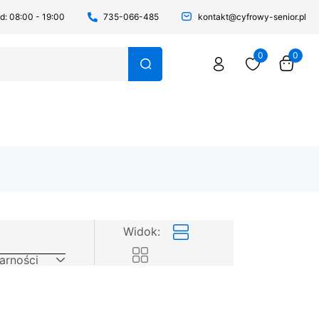
: 08:00 - 19:00
735-066-485
kontakt@cyfrowy-senior.pl
0
0
Widok:
arności